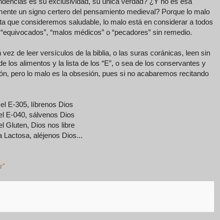
endencias es su exclusividad, su única verdad? ¿Y no es esa
samente un signo certero del pensamiento medieval? Porque lo malo
eta que consideremos saludable, lo malo está en considerar a todos
 “equivocados”, “malos médicos” o “pecadores” sin remedio.
ez de leer versículos de la biblia, o las suras coránicas, leen sin
los alimentos y la lista de los “E”, o sea de los conservantes y
ión, pero lo malo es la obsesión, pues si no acabaremos recitando
el E-305, líbrenos Dios
l E-040, sálvenos Dios
l Gluten, Dios nos libre
a Lactosa, aléjenos Dios...
r"