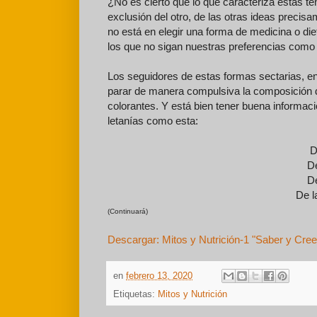
¿No es cierto que lo que caracteriza estas t
exclusión del otro, de las otras ideas preci
no está en elegir una forma de medicina o di
los que no sigan nuestras preferencias como
Los seguidores de estas formas sectarias, en v
parar de manera compulsiva la composición de 
colorantes. Y está bien tener buena informac
letanías como esta:
D
De
De
De l
(Continuará)
Descargar: Mitos y Nutrición-1 "Saber y Cree
en
febrero 13, 2020
Etiquetas:
Mitos y Nutrición