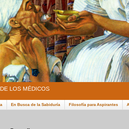
 DE LOS MÉDICOS
ia
En Busca de la Sabiduría
Filosofía para Aspirantes
A