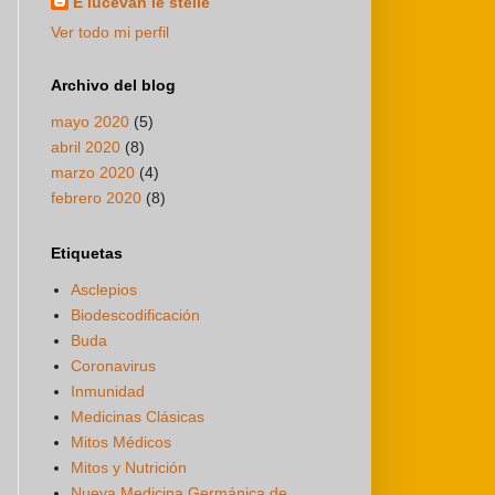
E lucevan le stelle
Ver todo mi perfil
Archivo del blog
mayo 2020
(5)
abril 2020
(8)
marzo 2020
(4)
febrero 2020
(8)
Etiquetas
Asclepios
Biodescodificación
Buda
Coronavirus
Inmunidad
Medicinas Clásicas
Mitos Médicos
Mitos y Nutrición
Nueva Medicina Germánica de